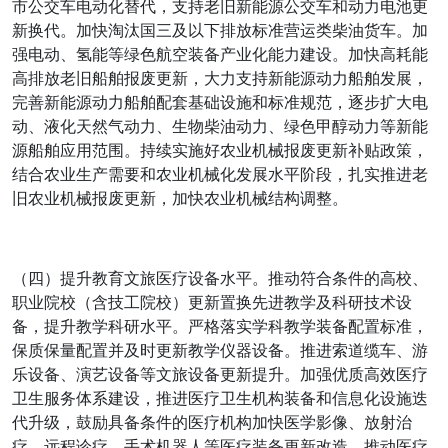
市公交车电动化替代，支持老旧新能源公交车和动力电池更
新换代。加快淘汰国三及以下排放标准营运类柴油货车。加
强电动、氢能等绿色航空装备产业化能力建设。加快高耗能
高排放老旧船舶报废更新，大力支持新能源动力船舶发展，
完善新能源动力船舶配套基础设施和标准规范，逐步扩大电
动、液化天然气动力、生物柴油动力、绿色甲醇动力等新能
源船舶应用范围。持续实施好农业机械报废更新补贴政策，
结合农业生产需要和农业机械化发展水平阶段，扎实推进老
旧农业机械报废更新，加快农业机械结构调整。
（四）提升教育文旅医疗设备水平。推动符合条件的高校、
职业院校（含技工院校）更新置换先进教学及科研技术设
备，提升教学科研水平。严格落实学科教学装备配置标准，
保质保量配置并及时更新教学仪器设备。推进索道缆车、游
乐设备、演艺设备等文旅设备更新提升。加强优质高效医疗
卫生服务体系建设，推进医疗卫生机构装备和信息化设施迭
代升级，鼓励具备条件的医疗机构加快医学影像、放射治
疗、远程诊疗、手术机器人等医疗装备更新改造。推动医疗